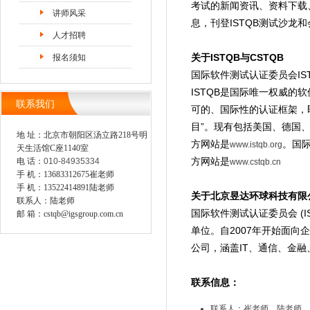
考试的新闻资讯、资料下载、
讲师风采
息，刊登ISTQB测试沙龙
人才招聘
关于ISTQB与CSTQB
报名须知
国际软件测试认证委员会ISTQB (In
ISTQB是国际唯一权威
联系我们
可的、国际性的认证框架，即“国
目”。现有包括美国、德国、
地 址：北京市朝阳区汤立路218号明
方网站是
。国际
www.istqb.org
天生活馆C座1140室
方网站是
电 话：
010-84935334
www.cstqb.cn
手 机：13683312675崔老师
手 机：13522414891陆老师
关于北京昱达环球科技有限
联系人：陆老师
国际软件测试认证委员会 (
邮 箱：cstqb@igsgroup.com.cn
单位。自2007年开始面向
公司，涵盖IT、通信、金
联系信息：
联系人：崔老师，陆老师